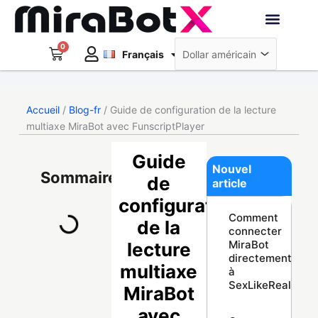
Aller
au
Deutsch
contenu
0
Panier
Robots interacti
Français
日本語
Créer un compte
Accueil
/
Blog-fr
/ Guide de configuration de la lecture
multiaxe MiraBot avec FunscriptPlayer
Guide
Nouvel
Sommaire
de
article
configuration
Comment
de la
connecter
MiraBot
lecture
directement
multiaxe
à
SexLikeReal
MiraBot
avec