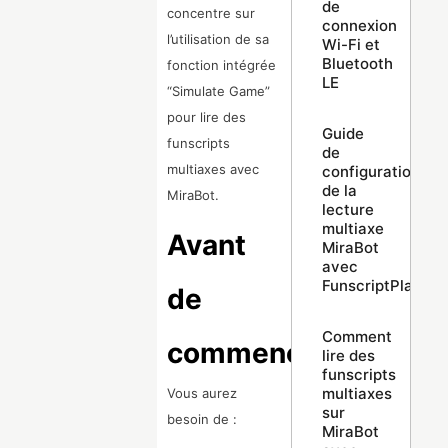
de
concentre sur
connexion
l’utilisation de sa
Wi-Fi et
Bluetooth
fonction intégrée
LE
“Simulate Game”
pour lire des
Guide
funscripts
de
multiaxes avec
configuration
de la
MiraBot.
lecture
multiaxe
Avant
MiraBot
avec
FunscriptPlayer
de
Comment
commencer
lire des
funscripts
multiaxes
Vous aurez
sur
besoin de :
MiraBot