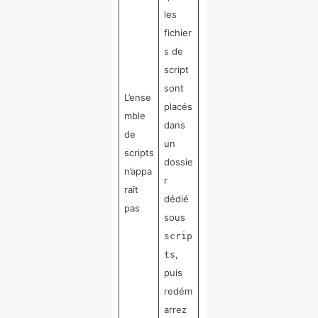
les
fichier
s de
script
sont
L’ense
placés
mble
dans
de
un
scripts
dossie
n’appa
r
raît
dédié
pas
sous
scrip
,
ts
puis
redém
arrez