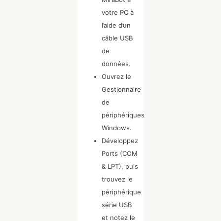
votre PC à
l’aide d’un
câble USB
de
données.
Ouvrez le
Gestionnaire
de
périphériques
Windows.
Développez
Ports (COM
& LPT), puis
trouvez le
périphérique
série USB
et notez le