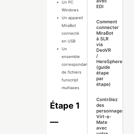
avec
Un PC
EDI
Windows
Un appareil
Comment
MiraBot
connecter
MiraBot
connecté
à SLR
en USB
via
Un
DeoVR
/
ensemble
HereSphere
correspondant
(guide
de fichiers
étape
par
funscript
étape)
multiaxes
Contrôlez
Étape 1
des
personnages
Virt-a-
—
Mate
avec
votre