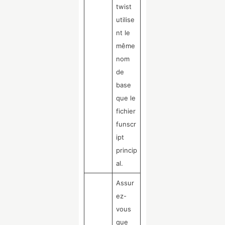
twist
utilise
nt le
même
nom
de
base
que le
fichier
funscr
ipt
princip
al.
Assur
ez-
vous
que