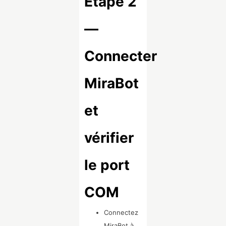
Étape 2
—
Connecter
MiraBot
et
vérifier
le port
COM
Connectez
MiraBot à