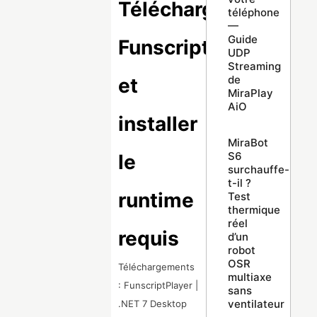
Télécharger
téléphone
—
Guide
FunscriptPlayer
UDP
Streaming
de
et
MiraPlay
AiO
installer
MiraBot
S6
le
surchauffe-
t-il ?
runtime
Test
thermique
réel
requis
d’un
robot
OSR
Téléchargements
multiaxe
: FunscriptPlayer |
sans
ventilateur
.NET 7 Desktop