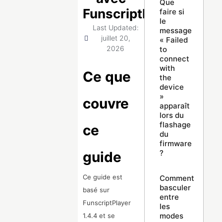
Que
FunscriptPlayer
faire si
le
Last Updated:
message
juillet 20,
« Failed
2026
to
connect
with
Ce que
the
device
»
couvre
apparaît
lors du
flashage
ce
du
firmware
?
guide
Ce guide est
Comment
basculer
basé sur
entre
FunscriptPlayer
les
modes
1.4.4 et se