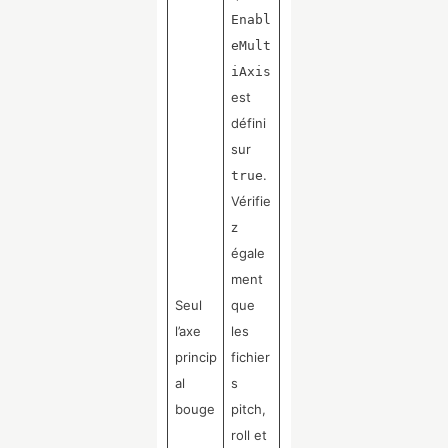
Enabl
eMult
iAxis
est
défini
sur
.
true
Vérifie
z
égale
ment
Seul
que
l’axe
les
princip
fichier
al
s
bouge
pitch,
roll et