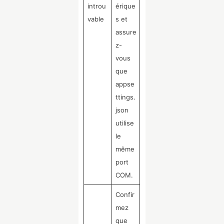
introu
érique
vable
s et
assure
z-
vous
que
appse
ttings.
json
utilise
le
même
port
COM.
Confir
mez
que