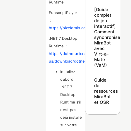
Runtime
[Guide
FunscriptPlayer
complet
de jeu
：
interactif]
https://pixeldrain.com/u/wFZNoq19
Comment
synchroniser
.NET 7 Desktop
MiraBot
Runtime ：
avec
Virt-a-
https://dotnet.microsoft.com/en-
Mate
us/download/dotnet/7.0
(VaM)
Installez
d’abord
Guide
de
.NET 7
ressources
Desktop
MiraBot
et OSR
Runtime s’il
n’est pas
déjà installé
sur votre