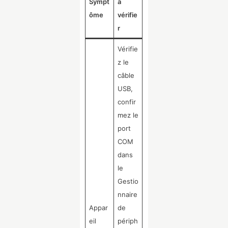
Sympt
à
ôme
vérifie
r
Vérifie
z le
câble
USB,
confir
mez le
port
COM
dans
le
Gestio
nnaire
Appar
de
eil
périph