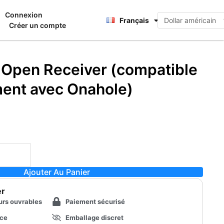
Deutsch
Connexion
nier
Français
日本語
Créer un compte
e Open Receiver (compatible
ment avec Onahole)
Ajouter Au Panier
er
urs ouvrables
Paiement sécurisé
nce
Emballage discret