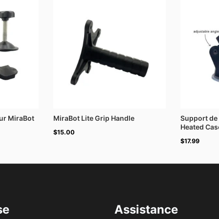
ur MiraBot
MiraBot Lite Grip Handle
Support de
Heated Case
$
15.00
$
17.99
se
Assistance