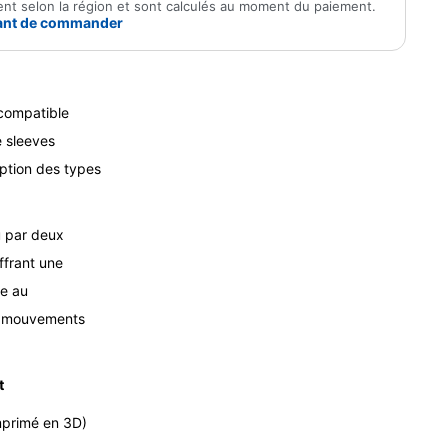
rient selon la région et sont calculés au moment du paiement.
avant de commander
 compatible
 sleeves
eption des types
.
u par deux
ffrant une
te au
e mouvements
t
mprimé en 3D)