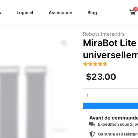
0
Pa
s
Logiciel
Assistance
Blog
Robots interactifs
Zoom
MiraBot Lit
universelle
$
23.00
quantité
de
MiraBot
Lite
Avant de command
Open
Expédition sous 2 jo
Receiver
(compatible
Garantie et assista