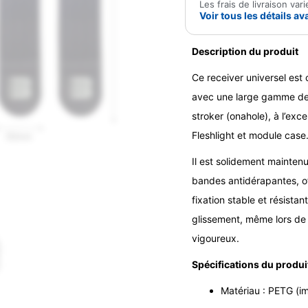
Les frais de livraison va
universellement
Voir tous les détails 
avec
Onahole)
Description du produit
Ce receiver universel est
avec une large gamme de
stroker (onahole), à l’exc
Fleshlight et module case
Il est solidement mainten
bandes antidérapantes, o
fixation stable et résistan
glissement, même lors d
vigoureux.
Spécifications du produi
Matériau : PETG (i