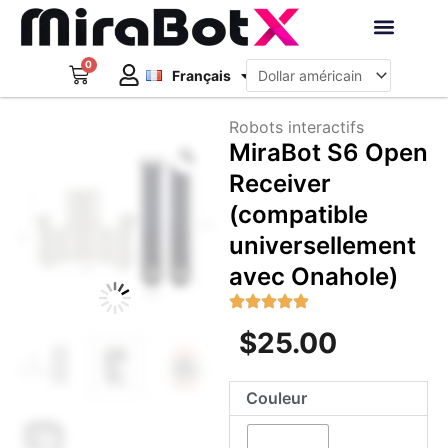
Aller
au
Deutsch
contenu
0
Panier
Robots interacti
Français
日本語
Créer un compte
Robots interactifs
Zoom
MiraBot S6 Open
Receiver
(compatible
universellement
avec Onahole)
$
25.00
quantité
Couleur
de
MiraBot