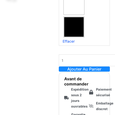
S6
Open
Receiver
(compatible
universellement
avec
Onahole)
Effacer
Ajouter Au Panier
Avant de
commander
Expédition
Paiement
sous 2
sécurisé
jours
Emballage
ouvrables
discret
Garantie