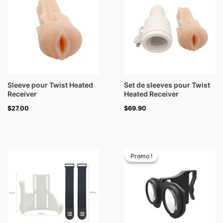
Sleeve pour Twist Heated
Set de sleeves pour Twist
Receiver
Heated Receiver
$
27.00
$
69.90
Le
Le
prix
prix
Promo !
Promo !
initial
actuel
était :
est :
$10.99.
$7.90.