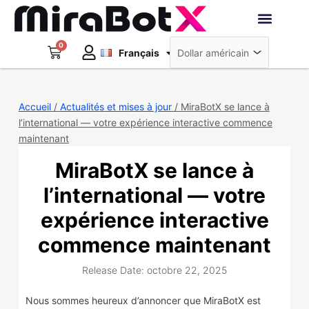
Aller
au
Deutsch
contenu
0
Panier
Robots interacti
Français
日本語
Créer un compte
Accueil
/
Actualités et mises à jour
/ MiraBotX se lance à
l’international — votre expérience interactive commence
maintenant
MiraBotX se lance à
l’international — votre
expérience interactive
commence maintenant
Release Date: octobre 22, 2025
Nous sommes heureux d’annoncer que MiraBotX est