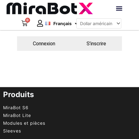
Aller
au
Deutsch
contenu
0
Panier
Robots interacti
Français
日本語
Créer un compte
Connexion
S’inscrire
Produits
MiraBot S6
MiraBot Lite
Modules et pièces
Sleeves