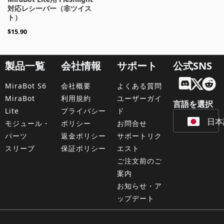
対応レシーバー（非ツイス
ト）
$
15.90
製品一覧
会社情報
サポート
公式SNS
Engl
MiraBot S6
会社概要
よくある質問
Fran
MiraBot
利用規約
ユーザーガイ
言語を選択
Lite
プライバシー
ド
日本
Deu
モジュール・
ポリシー
お問合せ
パーツ
返金ポリシー
サポートリク
スリーブ
保証ポリシー
エスト
ご注文前のご
案内
お知らせ・ア
ップデート