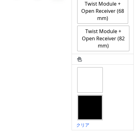
Twist Module +
モ
Open Receiver (68
ジ
mm)
ュ
ー
Twist Module +
ル
Open Receiver (82
個
mm)
色
クリア