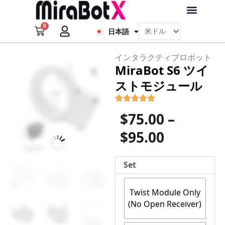
内
Français
容
0
を
Cart
日本語
Deutsch
ラブ・ロボット
アクセサリー
ソフトウェア
サポート情報
ブログ
ス
キ
ログイン
会員登録
インタラクティブロボット
ッ
MiraBot S6 ツイ
Zoom
プ
ストモジュール
価
$
75.00
–
格
$
95.00
帯:
MiraBot
Set
$75.00
S6
ツ
–
Twist Module Only
イ
(No Open Receiver)
$95.00
ス
ト