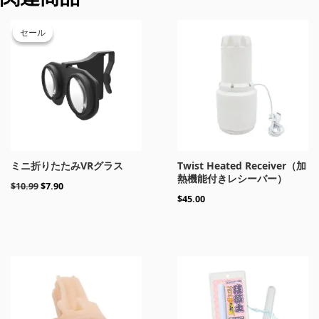
元
現
の
在
セール
セール
価
の
格
価
は
格
$10.99
は
で
$7.90
し
で
た。
す。
ミニ折りたたみVRグラス
Twist Heated Receiver（加
熱機能付きレシーバー）
$
10.99
$
7.90
$
45.00