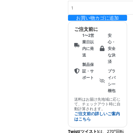
お買い物カゴに追加
ご注文前に
1〜2営
安
業日以
心・
内に発
安全
送
な決
済
製品保
証・サ
プラ
ポート
イバ
シー
梱包
送料はお届け先地域に応じ
て、チェックアウト時に自
動計算されます。
ご注文前の詳しいご案内
はこちら
Twist(ツイスト)
は、270°回転