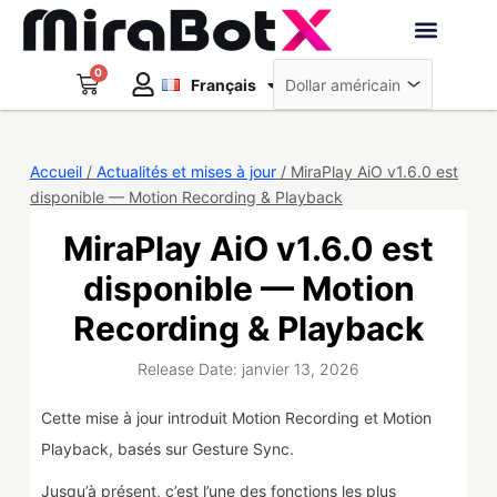
Aller
au
Deutsch
contenu
0
Panier
Robots interacti
Français
日本語
Créer un compte
Accueil
/
Actualités et mises à jour
/ MiraPlay AiO v1.6.0 est
disponible — Motion Recording & Playback
MiraPlay AiO v1.6.0 est
disponible — Motion
Recording & Playback
Release Date: janvier 13, 2026
Cette mise à jour introduit Motion Recording et Motion
Playback, basés sur Gesture Sync.
Jusqu’à présent, c’est l’une des fonctions les plus