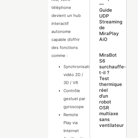
—
téléphone
Guide
UDP
devient un hub
Streaming
interactif
de
autonome
MiraPlay
AiO
capable d’offrir
des fonctions
MiraBot
comme :
S6
surchauffe-
Synchronisation
t-il ?
vidéo 2D /
Test
3D / VR
thermique
réel
Contrôle
d’un
gestuel par
robot
gyroscope
OSR
multiaxe
Remote
sans
Play via
ventilateur
Internet