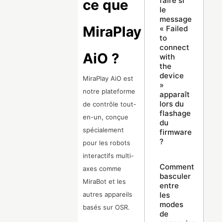
faire si
ce que
le
message
MiraPlay
« Failed
to
connect
AiO ?
with
the
device
MiraPlay AiO est
»
notre plateforme
apparaît
lors du
de contrôle tout-
flashage
en-un, conçue
du
spécialement
firmware
?
pour les robots
interactifs multi-
Comment
axes comme
basculer
MiraBot et les
entre
les
autres appareils
modes
basés sur OSR.
de