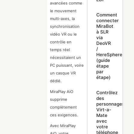
avancées comme
le mouvement
Comment
multi-axes, la
connecter
MiraBot
synchronisation
à SLR
vidéo VR ou le
via
contrôle en
DeoVR
/
temps réel
HereSphere
nécessitaient un
(guide
PC puissant, voire
étape
par
un casque VR
étape)
dédié.
MiraPlay AiO
Contrôlez
des
supprime
personnages
complètement
Virt-a-
Mate
ces exigences.
avec
Avec MiraPlay
votre
téléphone
AiO, votre