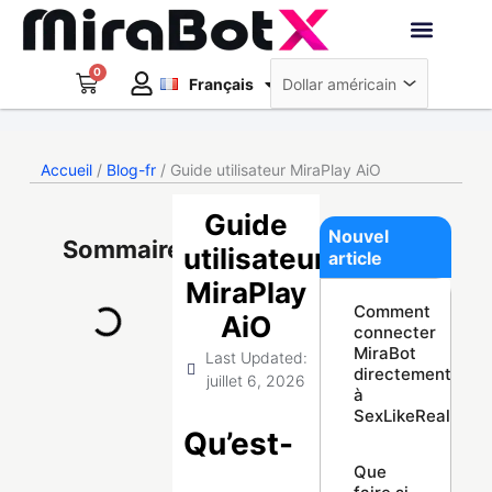
Aller
au
Deutsch
contenu
0
Panier
Robots interacti
Français
日本語
Créer un compte
Accueil
/
Blog-fr
/ Guide utilisateur MiraPlay AiO
Guide
Nouvel
Sommaire
utilisateur
article
MiraPlay
Comment
AiO
connecter
MiraBot
Last Updated:
directement
juillet 6, 2026
à
SexLikeReal
Qu’est-
Que