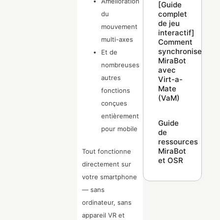
Amélioration
[Guide
complet
du
de jeu
mouvement
interactif]
multi-axes
Comment
synchroniser
Et de
MiraBot
nombreuses
avec
autres
Virt-a-
Mate
fonctions
(VaM)
conçues
entièrement
Guide
pour mobile
de
ressources
MiraBot
Tout fonctionne
et OSR
directement sur
votre smartphone
— sans
ordinateur, sans
appareil VR et