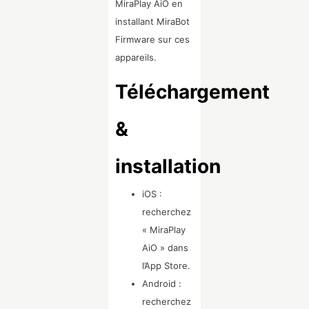
MiraPlay AiO en
installant MiraBot
Firmware sur ces
appareils.
Téléchargement
&
installation
iOS :
recherchez
« MiraPlay
AiO » dans
l’App Store.
Android :
recherchez