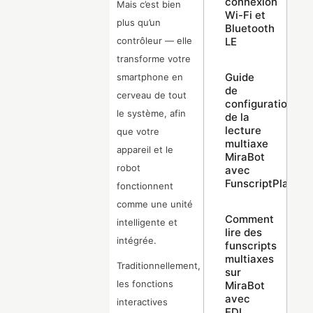
connexion
Mais c’est bien
Wi-Fi et
plus qu’un
Bluetooth
LE
contrôleur — elle
transforme votre
Guide
smartphone en
de
cerveau de tout
configuration
le système, afin
de la
lecture
que votre
multiaxe
appareil et le
MiraBot
robot
avec
FunscriptPlayer
fonctionnent
comme une unité
Comment
intelligente et
lire des
intégrée.
funscripts
multiaxes
Traditionnellement,
sur
les fonctions
MiraBot
avec
interactives
EDI