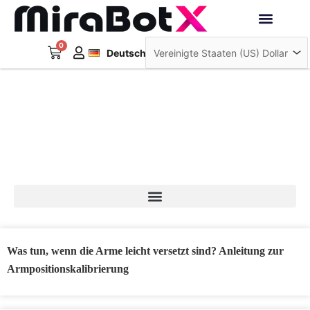
Zum
Inhalt
Français
springen
0
Warenkorb
Interaktive Roboter
Deutsch
日本語
Blog
Was tun, wenn die Arme leicht versetzt sind? Anleitung zur
Armpositionskalibrierung