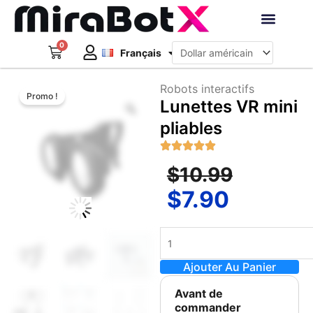
Aller
au
Deutsch
contenu
0
Panier
Robots interacti
Français
日本語
Créer un compte
Robots interactifs
Promo !
Zoom
Lunettes VR mini
pliables
Le
Le
$
10.99
$
7.90
prix
prix
initial
actuel
quantité
était :
est :
de
Ajouter Au Panier
Lunettes
$10.99.
$7.90.
VR
Avant de
mini
commander