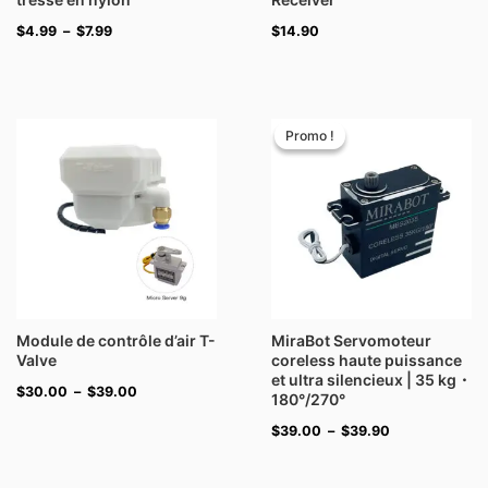
$
4.99
–
$
7.99
$
14.90
Plage
Plage
de
de
Promo !
Promo !
prix :
prix :
$30.00
$39.00
à
à
$39.00
$39.90
Module de contrôle d’air T-
MiraBot Servomoteur
Valve
coreless haute puissance
et ultra silencieux | 35 kg・
$
30.00
–
$
39.00
180°/270°
$
39.00
–
$
39.90