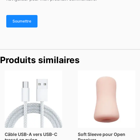
Produits similaires
Plage
de
prix :
$4.99
à
$7.99
Câble USB-A vers USB-C
Soft Sleeve pour Open
tressé en nylon
Receiver