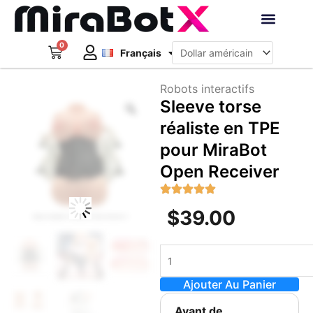
Aller
au
Deutsch
contenu
0
Panier
Robots interacti
Français
日本語
Créer un compte
Robots interactifs
Zoom
Sleeve torse
réaliste en TPE
pour MiraBot
Open Receiver
$
39.00
quantité
de
Ajouter Au Panier
Sleeve
torse
Avant de