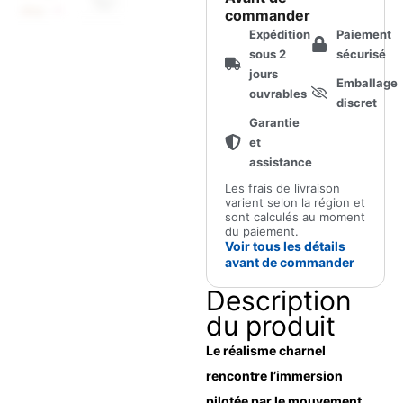
réaliste
commander
en
Expédition
Paiement
TPE
sous 2
sécurisé
pour
jours
Emballage
MiraBot
ouvrables
discret
Open
Garantie
Receiver
et
assistance
Les frais de livraison
varient selon la région et
sont calculés au moment
du paiement.
Voir tous les détails
avant de commander
Description
du produit
Le réalisme charnel
rencontre l’immersion
pilotée par le mouvement.