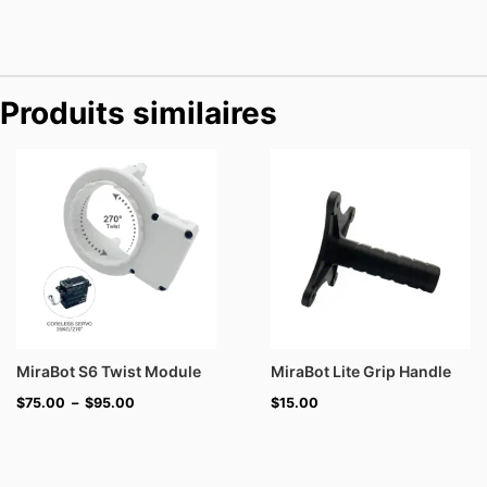
Produits similaires
Plage
de
prix :
$75.00
à
$95.00
MiraBot S6 Twist Module
MiraBot Lite Grip Handle
$
75.00
–
$
95.00
$
15.00
Plage