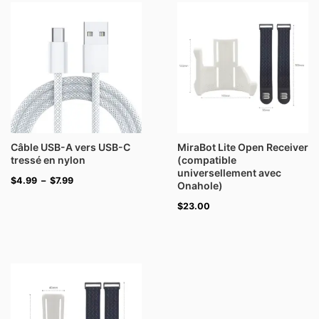
de
prix :
$4.99
à
$7.99
Câble USB-A vers USB-C
MiraBot Lite Open Receiver
tressé en nylon
(compatible
universellement avec
$
4.99
–
$
7.99
Onahole)
$
23.00