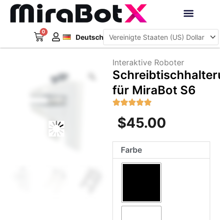
Zum
Inhalt
Français
springen
0
Warenkorb
Interaktive Roboter
Deutsch
日本語
Interaktive Roboter
Zoom
Schreibtischhalte
für MiraBot S6
$
45.00
Schreibtischhalterung
Farbe
für
MiraBot
S6
Menge