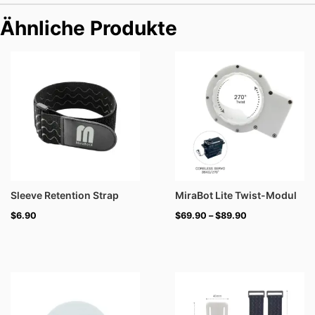
Ähnliche Produkte
Preisspanne:
$69.90
bis
$89.90
Sleeve Retention Strap
MiraBot Lite Twist-Modul
$
6.90
$
69.90
–
$
89.90