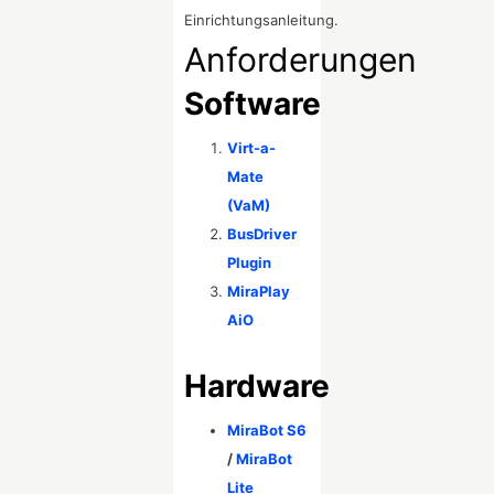
Einrichtungsanleitung.
Anforderungen
Software
Virt-a-
Mate
(VaM)
BusDriver
Plugin
MiraPlay
AiO
Hardware
MiraBot S6
/
MiraBot
Lite