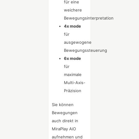
für eine
weichere
Bewegungsinterpretation
4x mode
für
ausgewogene
Bewegungssteuerung
6x mode
für
maximale
Multi-Axis-
Präzision
Sie können
Bewegungen
auch direkt in
MiraPlay AiO
aufnehmen und