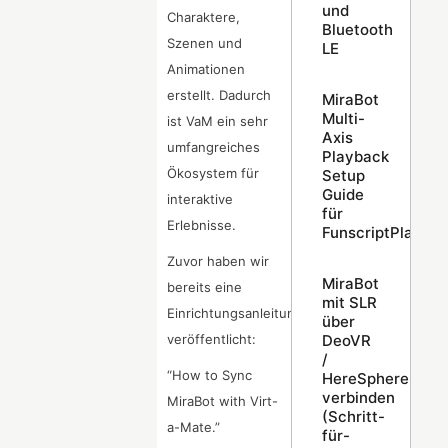
und
Charaktere,
Bluetooth
Szenen und
LE
Animationen
erstellt. Dadurch
MiraBot
Multi-
ist VaM ein sehr
Axis
umfangreiches
Playback
Ökosystem für
Setup
Guide
interaktive
für
Erlebnisse.
FunscriptPlayer
Zuvor haben wir
MiraBot
bereits eine
mit SLR
Einrichtungsanleitung
über
DeoVR
veröffentlicht:
/
“How to Sync
HereSphere
verbinden
MiraBot with Virt-
(Schritt-
a-Mate.”
für-