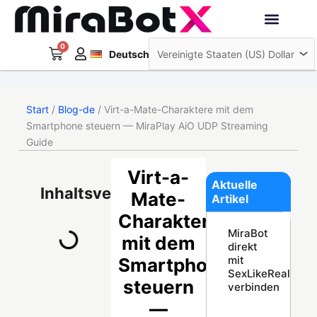
Zum
Inhalt
Français
springen
0
Warenkorb
Interaktive Roboter
Deutsch
日本語
Start
/
Blog-de
/ Virt-a-Mate-Charaktere mit dem
Smartphone steuern — MiraPlay AiO UDP Streaming
Guide
Virt-a-
Aktuelle
Inhaltsverzeichnis
Mate-
Artikel
Charaktere
MiraBot
mit dem
direkt
mit
Smartphone
SexLikeReal
steuern
verbinden
—