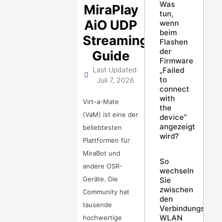
Was
MiraPlay
tun,
AiO UDP
wenn
beim
Streaming
Flashen
der
Guide
Firmware
„Failed
Last Updated:
to
Juli 7, 2026
connect
with
Virt-a-Mate
the
(VaM) ist eine der
device“
angezeigt
beliebtesten
wird?
Plattformen für
MiraBot und
So
andere OSR-
wechseln
Geräte. Die
Sie
zwischen
Community hat
den
tausende
Verbindungsmodi
WLAN
hochwertige