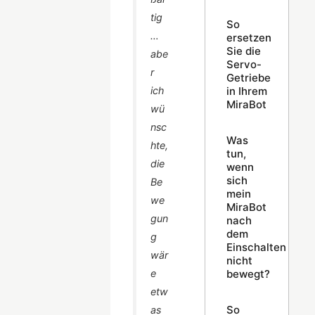
tig
So
…
ersetzen
Sie die
abe
Servo-
r
Getriebe
ich
in Ihrem
MiraBot
wü
nsc
Was
hte,
tun,
die
wenn
sich
Be
mein
we
MiraBot
gun
nach
dem
g
Einschalten
wär
nicht
e
bewegt?
etw
So
as