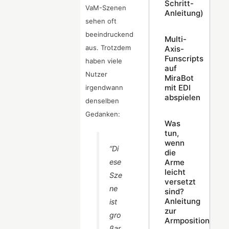
Schritt-
VaM-Szenen
Anleitung)
sehen oft
beeindruckend
Multi-
aus. Trotzdem
Axis-
Funscripts
haben viele
auf
Nutzer
MiraBot
mit EDI
irgendwann
abspielen
denselben
Gedanken:
Was
tun,
wenn
“Di
die
ese
Arme
leicht
Sze
versetzt
ne
sind?
Anleitung
ist
zur
gro
Armpositionskali
ßar