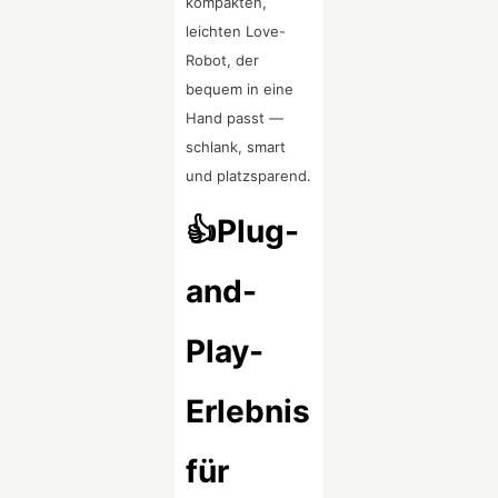
kompakten,
leichten Love-
Robot, der
bequem in eine
Hand passt —
schlank, smart
und platzsparend.
👍Plug-
and-
Play-
Erlebnis
für