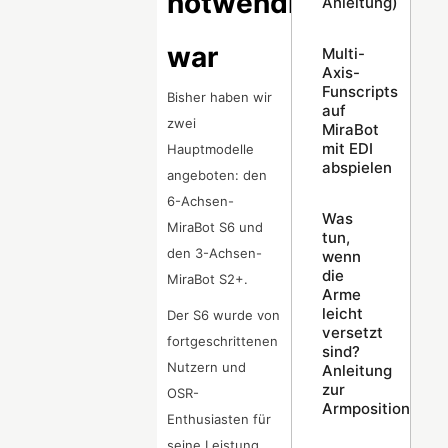
notwendig
Anleitung)
war
Multi-
Axis-
Funscripts
Bisher haben wir
auf
zwei
MiraBot
mit EDI
Hauptmodelle
abspielen
angeboten: den
6-Achsen-
Was
MiraBot S6 und
tun,
den 3-Achsen-
wenn
die
MiraBot S2+.
Arme
leicht
Der S6 wurde von
versetzt
fortgeschrittenen
sind?
Nutzern und
Anleitung
zur
OSR-
Armpositionskali
Enthusiasten für
seine Leistung