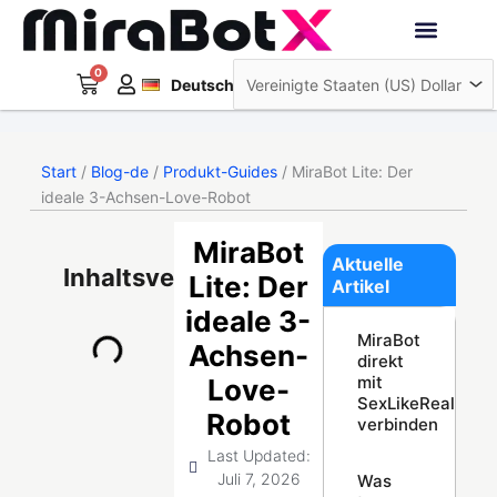
Zum
Inhalt
Français
springen
0
Warenkorb
Interaktive Roboter
Deutsch
日本語
Start
/
Blog-de
/
Produkt-Guides
/ MiraBot Lite: Der
ideale 3-Achsen-Love-Robot
MiraBot
Aktuelle
Inhaltsverzeichnis
Lite: Der
Artikel
ideale 3-
MiraBot
Achsen-
direkt
mit
Love-
SexLikeReal
Robot
verbinden
Last Updated:
Juli 7, 2026
Was