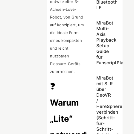
Bluetooth
entwickelter 3-
LE
Achsen-Love-
Robot, von Grund
MiraBot
auf konzipiert, um
Multi-
die ideale Form
Axis
Playback
eines kompakten
Setup
und leicht
Guide
nutzbaren
für
FunscriptPlayer
Pleasure-Geräts
zu erreichen.
MiraBot
mit SLR
❓
über
DeoVR
Warum
/
HereSphere
verbinden
„Lite“
(Schritt-
für-
Schritt-