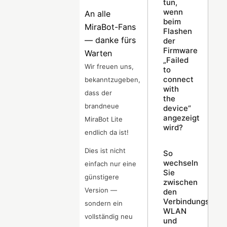
tun,
wenn
An alle
beim
MiraBot-Fans
Flashen
— danke fürs
der
Firmware
Warten
„Failed
Wir freuen uns,
to
connect
bekanntzugeben,
with
dass der
the
brandneue
device“
angezeigt
MiraBot Lite
wird?
endlich da ist!
Dies ist nicht
So
wechseln
einfach nur eine
Sie
günstigere
zwischen
Version —
den
Verbindungsmodi
sondern ein
WLAN
vollständig neu
und