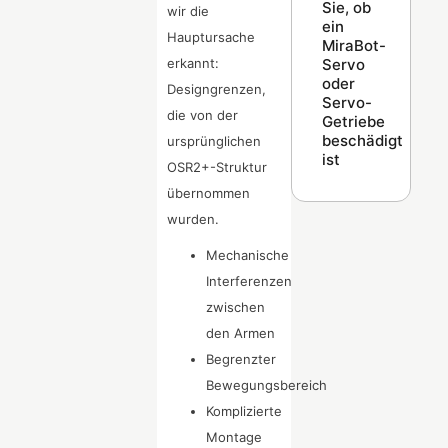
Sie, ob
wir die
ein
Hauptursache
MiraBot-
Servo
erkannt:
oder
Designgrenzen,
Servo-
die von der
Getriebe
beschädigt
ursprünglichen
ist
OSR2+-Struktur
übernommen
wurden.
Mechanische
Interferenzen
zwischen
den Armen
Begrenzter
Bewegungsbereich
Komplizierte
Montage