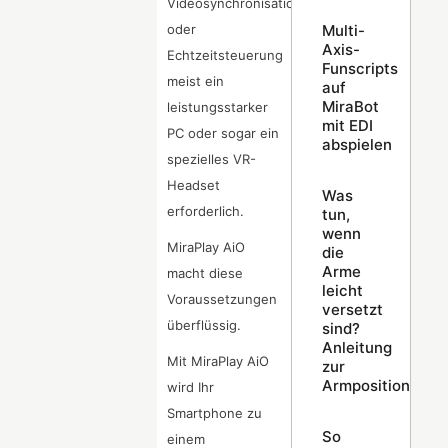
Videosynchronisation
Multi-
oder
Axis-
Echtzeitsteuerung
Funscripts
meist ein
auf
MiraBot
leistungsstarker
mit EDI
PC oder sogar ein
abspielen
spezielles VR-
Headset
Was
erforderlich.
tun,
wenn
MiraPlay AiO
die
Arme
macht diese
leicht
Voraussetzungen
versetzt
überflüssig.
sind?
Anleitung
Mit MiraPlay AiO
zur
Armpositionskali
wird Ihr
Smartphone zu
So
einem