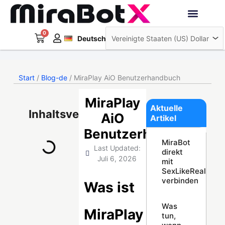
Zum
Inhalt
Français
springen
0
Warenkorb
Interaktive Roboter
Deutsch
日本語
Start
/
Blog-de
/ MiraPlay AiO Benutzerhandbuch
MiraPlay
Aktuelle
Inhaltsverzeichnis
AiO
Artikel
Benutzerhandbuch
MiraBot
Last Updated:
direkt
Juli 6, 2026
mit
SexLikeReal
verbinden
Was ist
Was
MiraPlay
tun,