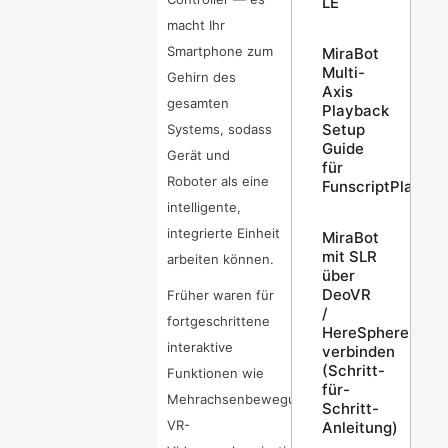
LE
macht Ihr
Smartphone zum
MiraBot
Multi-
Gehirn des
Axis
gesamten
Playback
Setup
Systems, sodass
Guide
Gerät und
für
Roboter als eine
FunscriptPlayer
intelligente,
integrierte Einheit
MiraBot
mit SLR
arbeiten können.
über
DeoVR
Früher waren für
/
fortgeschrittene
HereSphere
interaktive
verbinden
(Schritt-
Funktionen wie
für-
Mehrachsenbewegung,
Schritt-
VR-
Anleitung)