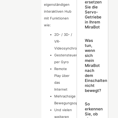
ersetzen
eigenständigen
Sie die
interaktiven Hub
Servo-
Getriebe
mit Funktionen
in Ihrem
wie:
MiraBot
2D- / 3D- /
Was
VR-
tun,
Videosynchronisation
wenn
sich
Gestensteuerung
mein
per Gyro
MiraBot
Remote
nach
dem
Play über
Einschalten
das
nicht
Internet
bewegt?
Mehrachsige
Bewegungsoptimierung
So
erkennen
Und vielen
Sie, ob
weiteren