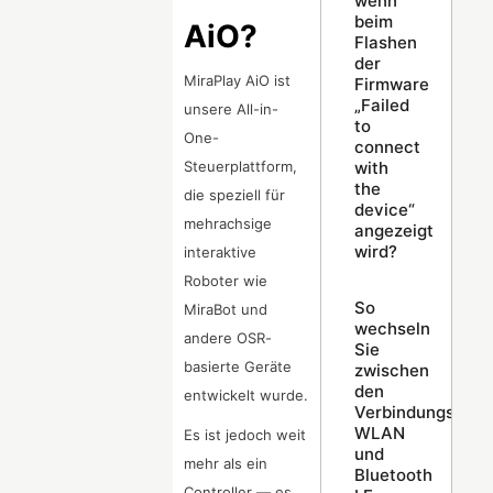
wenn
beim
AiO?
Flashen
der
MiraPlay AiO ist
Firmware
„Failed
unsere All-in-
to
One-
connect
with
Steuerplattform,
the
die speziell für
device“
mehrachsige
angezeigt
wird?
interaktive
Roboter wie
So
MiraBot und
wechseln
andere OSR-
Sie
basierte Geräte
zwischen
den
entwickelt wurde.
Verbindungsmodi
WLAN
Es ist jedoch weit
und
mehr als ein
Bluetooth
Controller — es