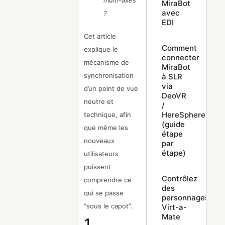
multi-axes
MiraBot
avec
?
EDI
Cet article
Comment
explique le
connecter
mécanisme de
MiraBot
synchronisation
à SLR
via
d’un point de vue
DeoVR
neutre et
/
HereSphere
technique, afin
(guide
que même les
étape
nouveaux
par
étape)
utilisateurs
puissent
Contrôlez
comprendre ce
des
qui se passe
personnages
“sous le capot”.
Virt-a-
Mate
1.