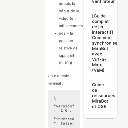
ventilateur
depuis le
début de la
[Guide
vidéo (en
complet
millisecondes)
de jeu
interactif]
– la
pos
Comment
position
synchroniser
MiraBot
relative de
avec
l’appareil
Virt-a-
(0–100)
Mate
(VaM)
Un exemple
minimal :
Guide
de
ressources
{

MiraBot
et OSR
"version"
: "1.0",

"inverted
": false,
