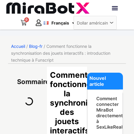
Aller
au
Deutsch
contenu
0
Panier
Robots interacti
Français
日本語
Créer un compte
Accueil
/
Blog-fr
/ Comment fonctionne la
synchronisation des jouets interactifs : introduction
technique à Funscript
Comment
Nouvel
Sommaire
fonctionne
article
la
Comment
synchronisation
connecter
MiraBot
des
directement
jouets
à
SexLikeReal
interactifs