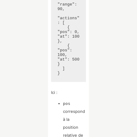
"range": 
90,

"actions"
: [

    { 
"pos": 0,   
"at": 100 
},

    { 
"pos": 
100, 
"at": 500 
}

  ]

}
Ici :
pos
correspond
à la
position
relative de