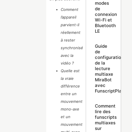
modes
de
Comment
connexion
l’appareil
Wi-Fi et
parvient-il
Bluetooth
LE
réellement
à rester
Guide
synchronisé
de
avec la
configuration
de la
vidéo ?
lecture
Quelle est
multiaxe
la vraie
MiraBot
avec
différence
FunscriptPlayer
entre un
mouvement
Comment
mono-axe
lire des
funscripts
et un
multiaxes
mouvement
sur