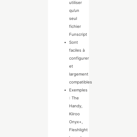
utiliser
qu’un
seul
fichier
Funscript
Sont
faciles à
configurer
et
largement
compatibles
Exemples
: The
Handy,
Kiiroo
Onyx+,
Fleshlight