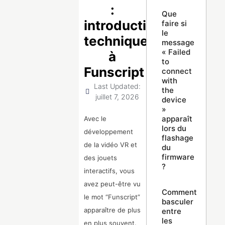
:
Que
introduction
faire si
le
technique
message
« Failed
à
to
Funscript
connect
with
Last Updated:
the
juillet 7, 2026
device
»
apparaît
Avec le
lors du
développement
flashage
de la vidéo VR et
du
firmware
des jouets
?
interactifs, vous
avez peut-être vu
Comment
le mot “Funscript”
basculer
apparaître de plus
entre
les
en plus souvent.