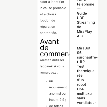
aider à identifier
téléphone
la cause probable
—
Guide
et à choisir
UDP
l’option de
Streaming
de
réparation
MiraPlay
appropriée.
AiO
Avant
de
MiraBot
commencer
S6
surchauffe-
Arrêtez d’utiliser
t-il ?
Test
l’appareil si vous
thermique
remarquez :
réel
d’un
un
robot
mouvement
OSR
multiaxe
anormal ou
sans
incontrôlé ;
ventilateur
de fortes