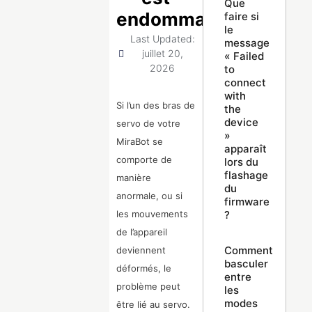
Que
endommagé
faire si
le
Last Updated:
message
juillet 20,
« Failed
2026
to
connect
with
Si l’un des bras de
the
device
servo de votre
»
MiraBot se
apparaît
comporte de
lors du
flashage
manière
du
anormale, ou si
firmware
?
les mouvements
de l’appareil
Comment
deviennent
basculer
déformés, le
entre
problème peut
les
modes
être lié au servo.