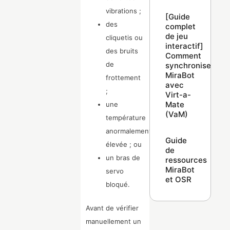
vibrations ;
[Guide
des
complet
de jeu
cliquetis ou
interactif]
des bruits
Comment
de
synchroniser
MiraBot
frottement
avec
;
Virt-a-
Mate
une
(VaM)
température
anormalement
Guide
élevée ; ou
de
un bras de
ressources
MiraBot
servo
et OSR
bloqué.
Avant de vérifier
manuellement un