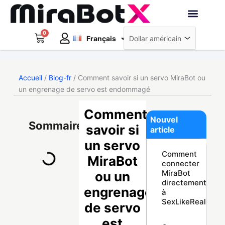
Aller
au
Deutsch
contenu
0
Panier
Robots interacti
Français
日本語
Créer un compte
Accueil
/
Blog-fr
/ Comment savoir si un servo MiraBot ou
un engrenage de servo est endommagé
Comment
Nouvel
Sommaire
savoir si
article
un servo
Comment
MiraBot
connecter
MiraBot
ou un
directement
engrenage
à
SexLikeReal
de servo
est