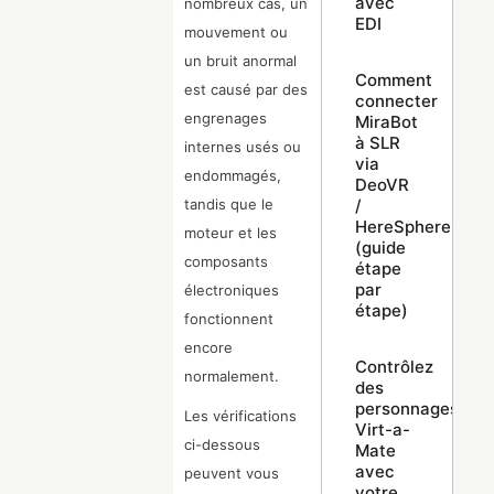
avec
nombreux cas, un
EDI
mouvement ou
un bruit anormal
Comment
est causé par des
connecter
engrenages
MiraBot
à SLR
internes usés ou
via
endommagés,
DeoVR
/
tandis que le
HereSphere
moteur et les
(guide
composants
étape
par
électroniques
étape)
fonctionnent
encore
Contrôlez
normalement.
des
personnages
Les vérifications
Virt-a-
ci-dessous
Mate
avec
peuvent vous
votre