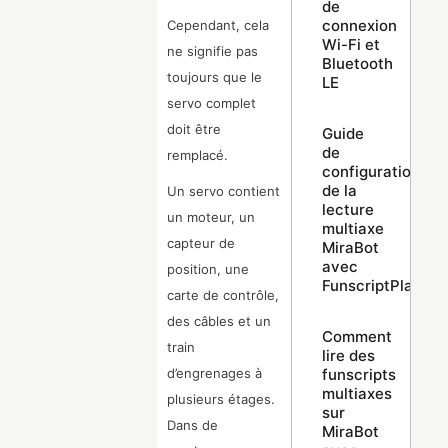
de
connexion
Cependant, cela
Wi-Fi et
ne signifie pas
Bluetooth
toujours que le
LE
servo complet
doit être
Guide
de
remplacé.
configuration
de la
Un servo contient
lecture
un moteur, un
multiaxe
capteur de
MiraBot
avec
position, une
FunscriptPlayer
carte de contrôle,
des câbles et un
Comment
train
lire des
funscripts
d’engrenages à
multiaxes
plusieurs étages.
sur
Dans de
MiraBot