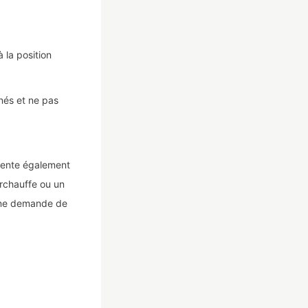
à la position
nés et ne pas
ésente également
rchauffe ou un
 une demande de