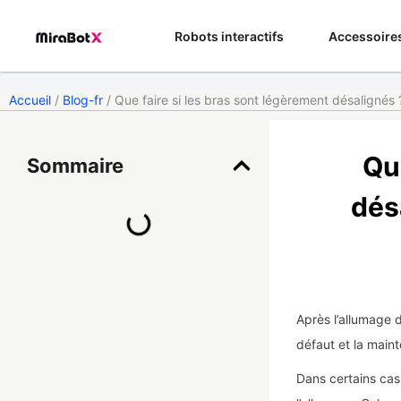
Aller
au
Robots interactifs
Accessoire
contenu
Accueil
/
Blog-fr
/ Que faire si les bras sont légèrement désalignés 
Qu
Sommaire
dés
Après l’allumage d
défaut et la mainte
Dans certains cas