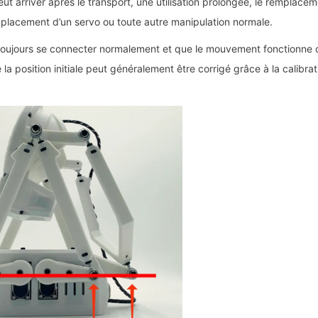
eut arriver après le transport, une utilisation prolongée, le remplacem
mplacement d’un servo ou toute autre manipulation normale.
t toujours se connecter normalement et que le mouvement fonctionn
la position initiale peut généralement être corrigé grâce à la calibrat