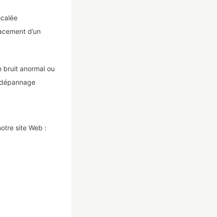
écalée
lacement d’un
n bruit anormal ou
e dépannage
otre site Web :